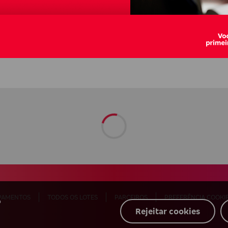
Veículos
Equipament
PAMENTOS
TODOS OS LOTES
PARCEIROS
PREFERÊNCIA COOKI
o
Rejeitar cookies