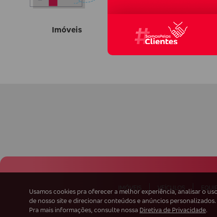
Imóveis
IMÓVEIS
VEÍCULOS
EQUI
Usamos cookies pra oferecer a melhor experiência, analisar o us
de nosso site e direcionar conteúdos e anúncios personalizados.
Pra mais informações, consulte nossa
Diretiva de Privacidade
.