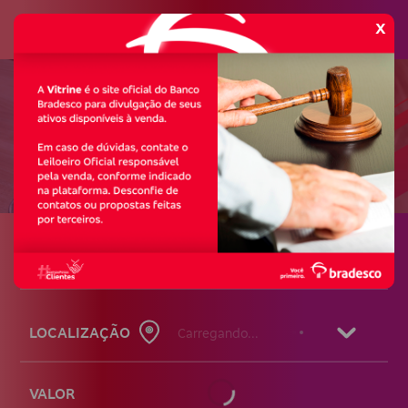
x
Vitrine de Imóveis e
Veículos em Leilão
SAIBA MAIS
TIPO
Selecione o tipo
LOCALIZAÇÃO
Carregando...
VALOR